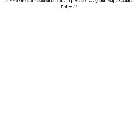
© 2026
Grenzen-ueberwinden.eu
/
Top Read
/
Navigation Map
/
Cookies
Policy
/
/