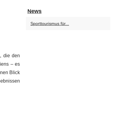
News
Sporttourismus für...
, die den
iens – es
inen Blick
lebnissen