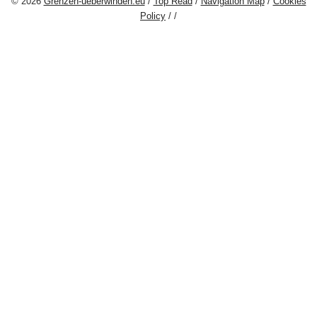
© 2026
Grenzen-ueberwinden.eu
/
Top Read
/
Navigation Map
/
Cookies
Policy
/
/